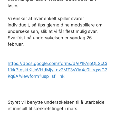
løses.
Vi ønsker at hver enkelt spiller svarer
individuelt, så tips gjerne dine medspillere om
undersøkelsen, slik at vi får flest mulig svar.
Svarfrist på undersøkelsen er søndag 26
februar.
https://docs.google.com/forms/d/e/1FAIpQLScCi
ffkkPtqsktKIJnVHdMjyLnz2MZ3yYia4c0UrqssG2
Kq8A/viewform?usp=sf_link
Styret vil benytte undersøkelsen til å utarbeide
et innspill til særkretstinget i mars.