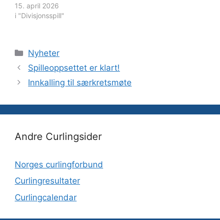
årsmøtet. Årsmøtet
15. april 2026
holdes i hallen på
i "Divisjonsspill"
Snarøya og starter kl
1800. Styret oppfordrer
alle til å se gjennom
Kategorier
Nyheter
papirene som inneholder
flere forslag og
Spilleoppsettet er klart!
endringer i styret. Vi
Innkalling til særkretsmøte
minner om at hver klubb
har…
Andre Curlingsider
Norges curlingforbund
Curlingresultater
Curlingcalendar