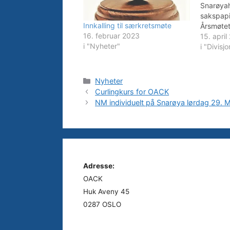
Snarøyah
sakspapi
Innkalling til særkretsmøte
Årsmøtet
16. februar 2023
Snarøya 
15. april
i "Nyheter"
Styret op
i "Divisjo
gjennom
inneholde
endringer
Kategorier
Nyheter
at hver 
Curlingkurs for OACK
NM individuelt på Snarøya lørdag 29. 
Adresse:
OACK
Huk Aveny 45
0287 OSLO