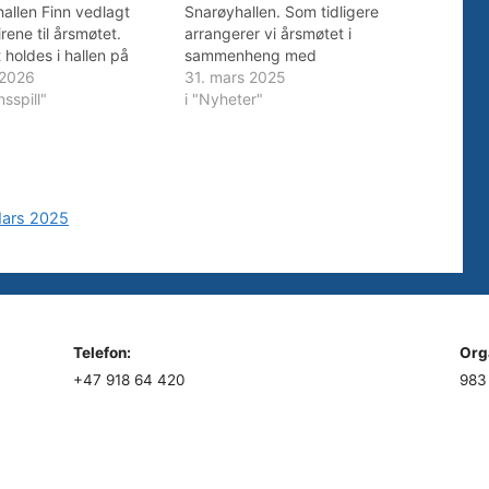
allen Finn vedlagt
Snarøyhallen. Som tidligere
rene til årsmøtet.
arrangerer vi årsmøtet i
 holdes i hallen på
sammenheng med
og starter kl 1800.
 2026
premieutdeling for
31. mars 2025
pfordrer alle til å se
nsspill"
divisjonsspillet etterfulgt av
i "Nyheter"
 papirene som
kretsmesterskap i individuelt.
r flere forslag og
Agenda: 18.00: Årsmøte Ca.
 i styret. Vi minner om
19.00: Pizza og premieutdeling
klubb har…
Ca. 20.00: Kretsmesterskap
individuelt Husk at alle kamper
Mars 2025
må være spilt og innrapportert
innen…
Telefon:
Org
+47 918 64 420
983