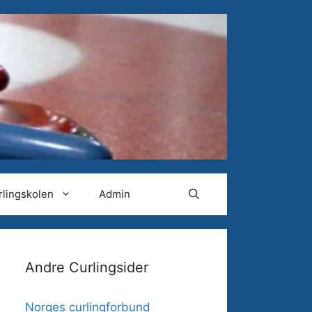
rlingskolen
Admin
Andre Curlingsider
Norges curlingforbund