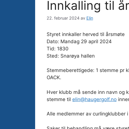
Innkalling til
22. februar 2024
av
Elin
Styret innkaller herved til årsmøte
Dato: Mandag 29 april 2024
Tid: 1830
Sted: Snarøya hallen
Stemmeberettigede: 1 stemme pr kl
OACK.
Hver klubb må sende inn navn og ko
stemme til
elin@haugergolf.no
innen
Alle medlemmer av curlingklubber i
Saker til behandling må være styre