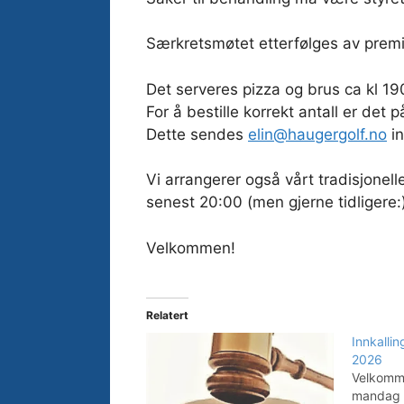
Særkretsmøtet etterfølges av premi
Det serveres pizza og brus ca kl 1
For å bestille korrekt antall er det 
Dette sendes
elin@haugergolf.no
in
Vi arrangerer også vårt tradisjonel
senest 20:00 (men gjerne tidligere:
Velkommen!
Relatert
Innkallin
2026
Velkomme
mandag 20