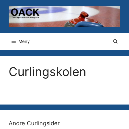
Hopp
til
innhold
Meny
Curlingskolen
Andre Curlingsider