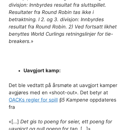
divisjon: Innbyrdes resultat fra sluttspillet.
Resultater fra Round Robin tas ikke i
betraktning. I 2. og 3. divisjon: Innbyrdes
resultat fra Round Robin. 2) Ved fortsatt likhet
benyttes World Curlings retningslinjer for tie-
breakers.
»
Uavgjort kamp:
Det ble vedtatt på årsmøte at uavgjort kamper
avgjøres med en «shoot-out». Det betyr at
OACKs regler for spill
§5 Kampene
oppdateres
fra
«[…]
Det gis to poeng for seier, ett poeng for
uavgjort og null poeng for tap.
[…]»