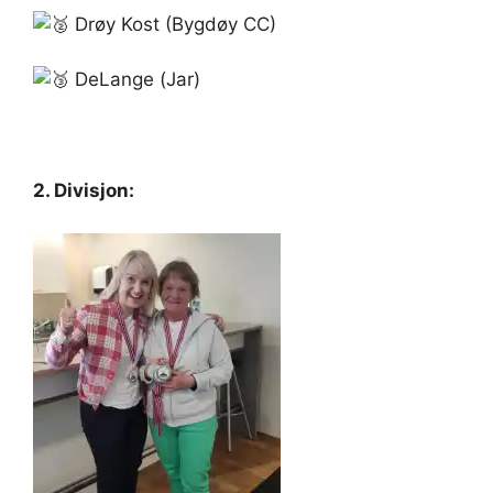
Drøy Kost (Bygdøy CC)
DeLange (Jar)
2. Divisjon: