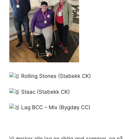
Rolling Stones (Stabekk CK)
Staac (Stabekk CK)
Lag BCC – Mix (Bygdøy CC)
Vi ønsker alle lag en riktig god sommer, og på