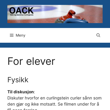
Hopp
til
innhold
Meny
For elever
Fysikk
Til diskusjon
:
Diskuter hvorfor en curlingstein curler sånn som
den gjør og ikke motsatt. Se filmen under for å