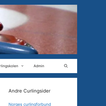
rlingskolen
Admin
Andre Curlingsider
Norges curlingforbund