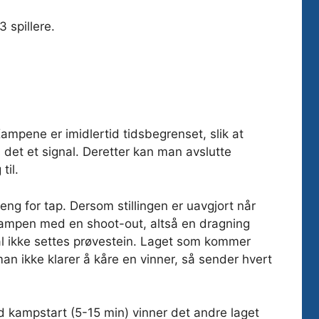
spillere.
mpene er imidlertid tidsbegrenset, slik at
is det et signal. Deretter kan man avslutte
il.
oeng for tap. Dersom stillingen er uavgjort når
 kampen med en shoot-out, altså en dragning
l ikke settes prøvestein. Laget som kommer
 ikke klarer å kåre en vinner, så sender hvert
ed kampstart (5-15 min) vinner det andre laget