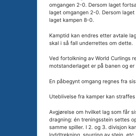
omgangen 2-0. Dersom laget fortsatt
laget omgangen 2-0. Dersom laget ik
laget kampen 8-0.
Kamptid kan endres etter avtale lag
skal i så fall underrettes om dette.
Ved fortolkning av World Curlings re
motstanderlaget er på̊ banen og er kla
En påbegynt omgang regnes fra sist
Uteblivelse fra kamper kan straffes 
Avgjørelse om hvilket lag som får sis
dragning: én treningsstein settes 
samme spiller. I 2. og 3. divisjon k
loddtrekning, snurring av stein, etc