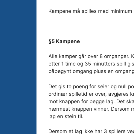
Kampene må spilles med minimum 3 
§5 Kampene
Alle kamper går over 8 omganger. Ka
etter 1 time og 35 minutters spill g
påbegynt omgang pluss en omgang t
Det gis to poeng for seier og null p
ordinær spilletid er over, avgjøres
mot knappen for begge lag. Det ska
nærmest knappen vinner. Dersom man
lag en stein til.
Dersom et lag ikke har 3 spillere v