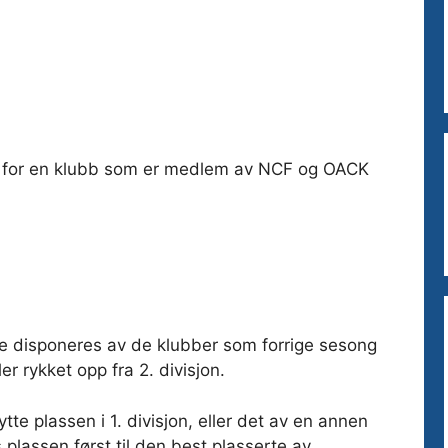
iert for en klubb som er medlem av NCF og OACK
ene disponeres av de klubber som forrige sesong
ler rykket opp fra 2. divisjon.
te plassen i 1. divisjon, eller det av en annen
 plassen først til den best plasserte av