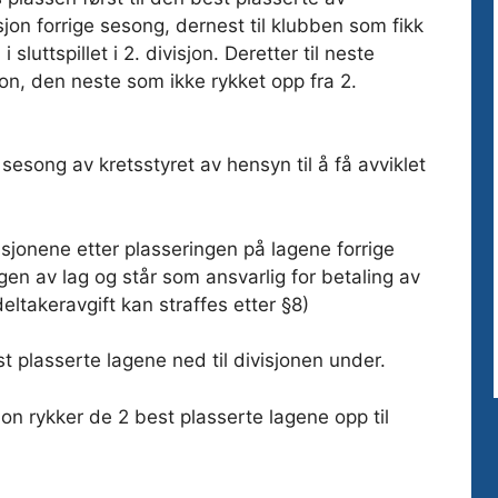
jon forrige sesong, dernest til klubben som fikk
luttspillet i 2. divisjon. Deretter til neste
jon, den neste som ikke rykket opp fra 2.
sesong av kretsstyret av hensyn til å få avviklet
sjonene etter plasseringen på lagene forrige
en av lag og står som ansvarlig for betaling av
deltakeravgift kan straffes etter §8)
t plasserte lagene ned til divisjonen under.
sjon rykker de 2 best plasserte lagene opp til