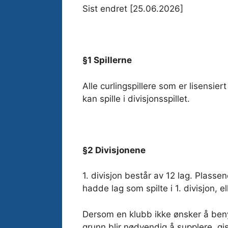
Sist endret [25.06.2026]
§1 Spillerne
Alle curlingspillere som er lisens
kan spille i divisjonsspillet.
§2 Divisjonene
1. divisjon består av 12 lag. Plass
hadde lag som spilte i 1. divisjon, el
Dersom en klubb ikke ønsker å benyt
grunn blir nødvendig å supplere, gis