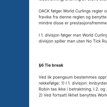
OACK følger World Curlings regler om
fravike fra denne reglen og benytte 
mindre disse er prestasjonsfremmend
I 1. divisjon følger man World Curlin
divisjon spiller man uten No Tick R
§6 Tie break
Ved lik poengsum bestemmes oppry
rekkefølge: 1) I 1. divisjon: Innbyrde
Robin tas ikke i betraktning. I 2. og
2) Ved fortsatt likhet benyttes World