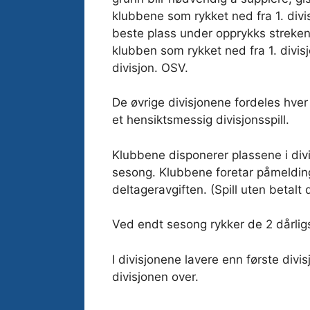
klubbene som rykket ned fra 1. divis
beste plass under opprykks streken i s
klubben som rykket ned fra 1. divis
divisjon. OSV.
De øvrige divisjonene fordeles hver 
et hensiktsmessig divisjonsspill.
Klubbene disponerer plassene i divi
sesong. Klubbene foretar påmelding
deltageravgiften. (Spill uten betalt 
Ved endt sesong rykker de 2 dårligs
I divisjonene lavere enn første divi
divisjonen over.