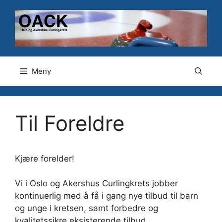
Hopp
til
innhold
Meny
Til Foreldre
Kjære forelder!
Vi i Oslo og Akershus Curlingkrets jobber
kontinuerlig med å få i gang nye tilbud til barn
og unge i kretsen, samt forbedre og
kvalitetssikre eksisterende tilbud.