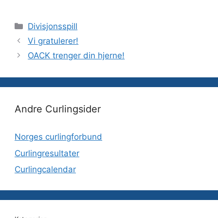
Kategorier
Divisjonsspill
Vi gratulerer!
OACK trenger din hjerne!
Andre Curlingsider
Norges curlingforbund
Curlingresultater
Curlingcalendar