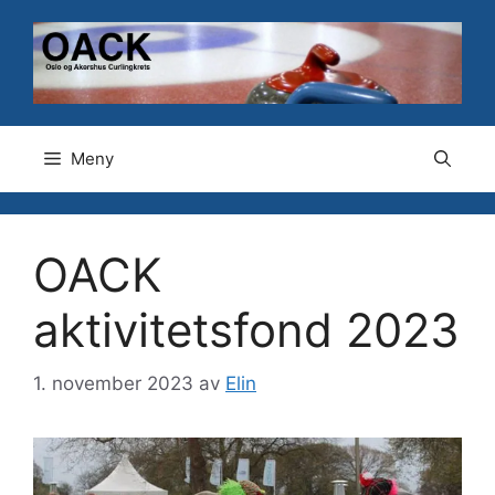
Hopp
til
innhold
Meny
OACK
aktivitetsfond 2023
1. november 2023
av
Elin