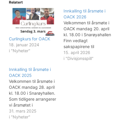
Relatert
Innkalling til årsmøte i
OACK 2026
Velkommen til årsmøte i
OACK mandag 20. april
kl. 18.00 i Snarøyahallen
Curlingkurs for OACK
Finn vedlagt
18. januar 2024
sakspapirene til
i "Nyheter"
årsmøtet. Årsmøtet
15. april 2026
holdes i hallen på
i "Divisjonsspill"
Snarøya og starter kl
Innkalling til årsmøte i
1800. Styret oppfordrer
OACK 2025
alle til å se gjennom
Velkommen til årsmøte i
papirene som inneholder
OACK mandag 28. april
flere forslag og
kl. 18.00 i Snarøyhallen.
endringer i styret. Vi
Som tidligere arrangerer
minner om at hver klubb
vi årsmøtet i
har…
sammenheng med
31. mars 2025
premieutdeling for
i "Nyheter"
divisjonsspillet etterfulgt
av kretsmesterskap i