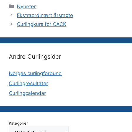
individuelt. Agenda:
Kategorier
Nyheter
18.00: Årsmøte Ca.
19.00: Pizza og
Ekstraordinært årsmøte
premieutdeling Ca.
Curlingkurs for OACK
20.00: Kretsmesterskap
individuelt Husk at alle
kamper må være spilt og
innrapportert innen…
Andre Curlingsider
Norges curlingforbund
Curlingresultater
Curlingcalendar
Kategorier