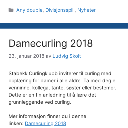
Kategorier
Any double
,
Divisjonsspill
,
Nyheter
Damecurling 2018
23. januar 2018
av
Ludvig Skolt
Stabekk Curlingklubb inviterer til curling med
opplæring for damer i alle aldre. Ta med deg ei
venninne, kollega, tante, søster eller bestemor.
Dette er en fin anledning til å lære det
grunnleggende ved curling.
Mer informasjon finner du i denne
linken:
Damecurling 2018