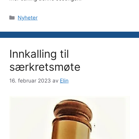
Kategorier
Nyheter
Innkalling til
særkretsmøte
16. februar 2023
av
Elin