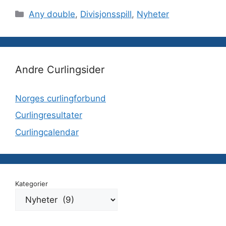
Kategorier
Any double
,
Divisjonsspill
,
Nyheter
Andre Curlingsider
Norges curlingforbund
Curlingresultater
Curlingcalendar
Kategorier