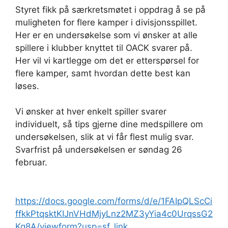
Styret fikk på særkretsmøtet i oppdrag å se på
muligheten for flere kamper i divisjonsspillet.
Her er en undersøkelse som vi ønsker at alle
spillere i klubber knyttet til OACK svarer på.
Her vil vi kartlegge om det er etterspørsel for
flere kamper, samt hvordan dette best kan
løses.
Vi ønsker at hver enkelt spiller svarer
individuelt, så tips gjerne dine medspillere om
undersøkelsen, slik at vi får flest mulig svar.
Svarfrist på undersøkelsen er søndag 26
februar.
https://docs.google.com/forms/d/e/1FAIpQLScCi
ffkkPtqsktKIJnVHdMjyLnz2MZ3yYia4c0UrqssG2
Kq8A/viewform?usp=sf_link