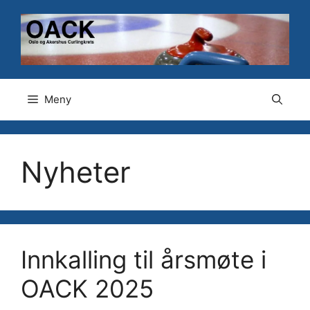
Hopp
til
innhold
Meny
Nyheter
Innkalling til årsmøte i
OACK 2025