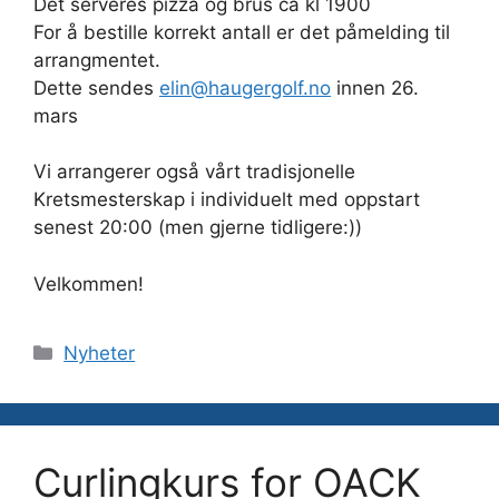
Det serveres pizza og brus ca kl 1900
For å bestille korrekt antall er det påmelding til
arrangmentet.
Dette sendes
elin@haugergolf.no
innen 26.
mars
Vi arrangerer også vårt tradisjonelle
Kretsmesterskap i individuelt med oppstart
senest 20:00 (men gjerne tidligere:))
Velkommen!
Kategorier
Nyheter
Curlingkurs for OACK