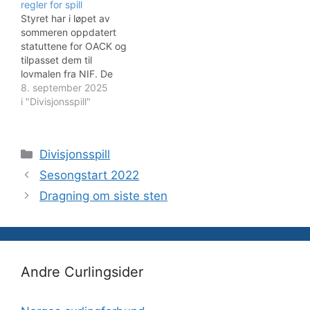
regler for spill
Styret har i løpet av
sommeren oppdatert
statuttene for OACK og
tilpasset dem til
lovmalen fra NIF. De
oppdaterte statuttene
8. september 2025
finner du her. I tillegg har
i "Divisjonsspill"
styret revidert
spillereglene og
innarbeidet vedtakene
Kategorier
Divisjonsspill
fra de siste årsmøtene,
blant annet om no tick
Sesongstart 2022
rule, bruk av lovlige
Dragning om siste sten
kosteputer, dragning om
siste stein,…
Andre Curlingsider